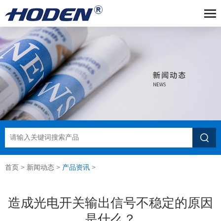

首页
>
新闻动态
>
产品资讯
>
造成光电开关输出信号不稳定的原因
是什么？