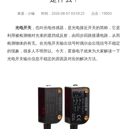
来源：小编
时间：2026-08-07 03:59:25
点击：19003
光电开关
，也叫光电传感器，是光电接近开关的简称，它是
利用被检测物对光束的遮挡或反射，由同步回路接通电路，从而
检测物体的有无。在光电开关输出信号时偶尔会出现信号不稳定
的现象，很多人不明所以。今天，霍盾电子就来为大家解读一下
光电开关输出信息不稳定的原因及对应的解决方法。