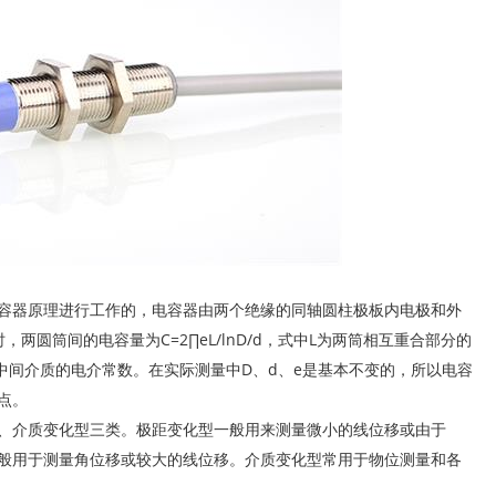
器原理进行工作的，电容器由两个绝缘的同轴圆柱极板内电极和外
两圆筒间的电容量为C=2∏eL/lnD/d，式中L为两筒相互重合部分的
为中间介质的电介常数。在实际测量中D、d、e是基本不变的，所以电容
点。
介质变化型三类。极距变化型一般用来测量微小的线位移或由于
般用于测量角位移或较大的线位移。介质变化型常用于物位测量和各